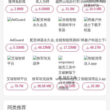
微博兔影视
美人为聘
越野山地自行车骑士手机版
thundersoft flash
2.9MB
6.00MB
31.0M
16.0 MB
AdGuard
配音神器永久会员
全能智能简易科学计算器
终极户外战士下载
5.33MB
49.23MB
17.23MB
48.17M
艾瑞智研平台
铁军坦克战争
vmprotect脱壳工具中文破解版下载
智能清理达人app
79.7M
96.68 MB
70.1MB
20.3M
同类推荐