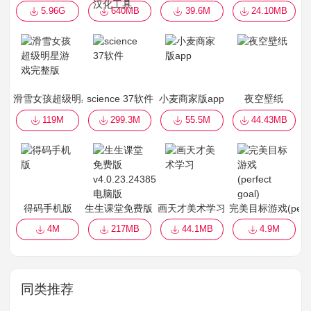
5.96G
640MB
39.6M
24.10MB
滑雪女孩超级明星游戏完整版
science 37软件
小麦商家版app
夜空壁纸
119M
299.3M
55.5M
44.43MB
得码手机版
生生课堂免费版 v4.0.23.24385 电脑版
画天才美术学习
完美目标游戏(perfec
4M
217MB
44.1MB
4.9M
同类推荐