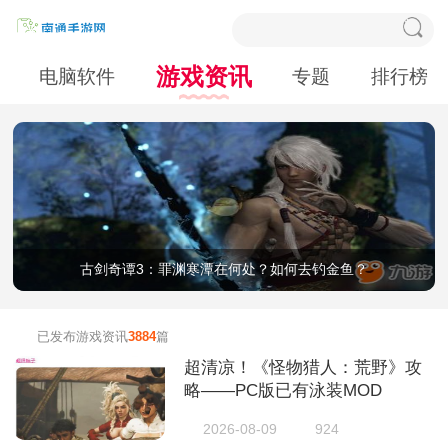
游戏资讯
电脑软件
专题
排行榜
古剑奇谭3：罪渊寒潭在何处？如何去钓金鱼？
已发布游戏资讯
3884
篇
超清凉！《怪物猎人：荒野》攻
略——PC版已有泳装MOD
2026-08-09
924