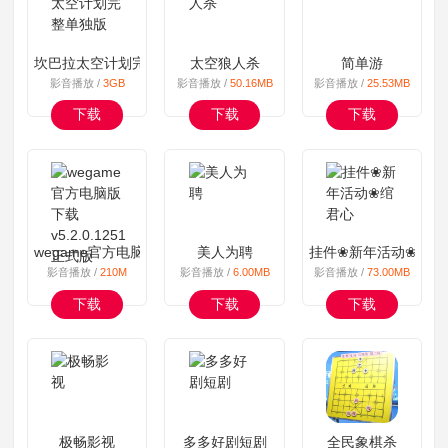
坎巴拉太空计划完整单独版
太空狼人杀
简单游
影音播放 /
3GB
影音播放 /
50.16MB
影音播放 /
25.53MB
下载
下载
下载
wegame官方电脑版下载 v5.2.0.1251正式版
美人为聘
挂件❀新年活动❀绾君
影音播放 /
210M
影音播放 /
6.00MB
影音播放 /
73.00MB
下载
下载
下载
极畅影视
多多好剧短剧
全民象棋杀