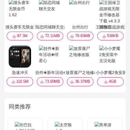
撞头赛车无限金币1.62
陌恋同城聊天交友
台州出行
王国保卫战游戏无限
87.3M
72.11MB
79.83MB
538KB
急速冲天
挂件❀新年活动❀绾君心
放置僵尸之地修改版
小小梦魇2免安装
110.5M
73.00MB
36.37MB
4GB
同类推荐