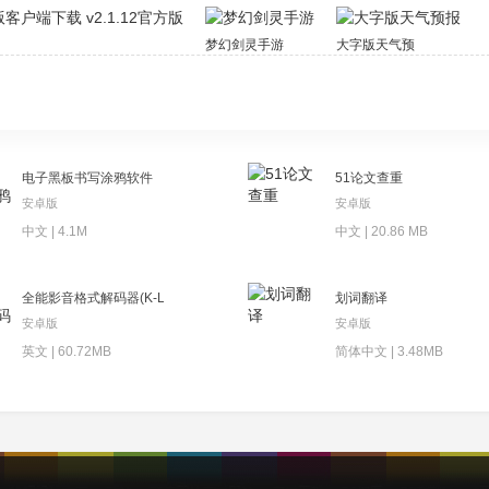
不同方式的爆发。国志11威力加强版中文硬盘版安装教程1、在本
载 v2.1.12官方版
梦幻剑灵手游
大字版天气预报
游戏安装程序；2、安装过程十分简单，其中选择安装目录时，我
全软件提示权限，请选择允许，然后等待片刻即可安装成功；4、
刻加载即可进入游戏畅玩。
的游戏安装教程了，希望对您有所帮助。三国志11威力加强版攻略
电子黑板书写涂鸦软件
51论文查重
安卓版
安卓版
肯定是造市场和造币厂，市场围绕造币厂，这里注意升级市场，比
中文 | 4.1M
中文 | 20.86 MB
的位置变成2级市场，注意位置，合理分布。
造(造)币(币)厂(厂)边(边)上(上)围(围)满(满)3级(级)市(市)场(场)，
全能影音格式解码器(K-Lite
划词翻译
)，鱼(鱼)市(市)，粮(粮)草(草)靠(靠)钱(钱)买(买)，初(初)期(期)
安卓版
安卓版
)草(草)，钱(钱)是(是)王(王)道(道)。
英文 | 60.72MB
简体中文 | 3.48MB
注意征过来了都是白版刀兵，放城里守城有用，出去打没用。
枪，戟，弓。
据将领的兵种适性。
带这两种兵战斗力最强，然后S拥有顶级战法 比如枪兵S就有螺旋突