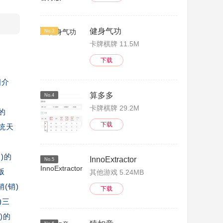
健身气功
No.3
卡牌棋牌 11.5M
下载
细介
算多多
No.4
卡牌棋牌 29.2M
的
下载
统天
秀)的
InnoExtractor
No.5
版
其他游戏 5.24MB
销(销)
下载
)三
)的