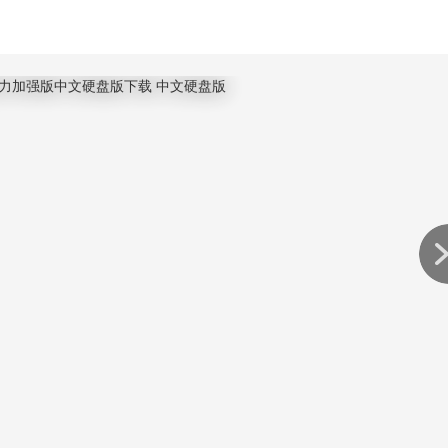
指挥士兵的数量，还可以增加一定的武将能力。
在城市的空地上。除了常规的经济建筑市场、农田以及造币厂、谷仓
造船厂。
造币厂、谷仓之外的上述建筑均可以吸收合并，即将一个同类建筑
造大市场，而有港口的城市可以建造鱼市。威力加强版中还加入了“
每年1月会被强制拆除，但是可以在短时间内获得收益。
、人才府、外交府、符节台等功能建筑，会直接或间接影响某些类
的军事设施。除了火船，所有军事设施只能建设到沙地、草地和道
个；城市、关卡、港口周围2格内不能建造。3、技巧研究技巧分为
续开发高一等级的技巧。
的设定，但是选择史实模式之后，如果再一定的年代达成相应条件，
会(会)有(有)结(结)果(果)，会(会)对(对)角(角)色(色)或(或)者(者)