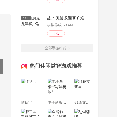
之
战地风暴龙渊客户端
No.10
模拟养成 69.4M
合并到
下载
黑
全部手游排行
型的政
热门休闲益智游戏推荐
路上。
8个
就会
情话宝
电子黑板书写涂鸦软件
51论文查重
势(势)