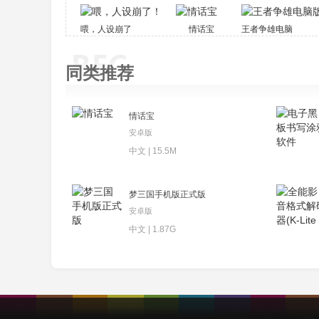
<24> 当怒气槽满时，不同性格的武将会有
喂，人设崩了！
情话宝
王者争雄电脑版客户端下
三国志11威力加强版中文版压缩包后，解压打开
点击浏览切换安装位置；3、安装过程中，如果安
同类推荐
来启动游戏即可，我们点击载入游戏；5、等待片
<25> 以上即是三国志11威力加强版中文版
情话宝
1、新手教程可以玩通先。
安卓版
<26> 把称霸模式练练其次，进游戏，第一
中文 | 15.5M
B是2个1级市场，融合的话先点A再点B就会在A
<27> 大(大)城(城)市(市)就(就)一(一)个(个)
梦三国手机版正式版
有(有)位(位)置(置)就(就)造(造)大(大)市(市)场(场
安卓版
防(防)守(守)不(不)怎(怎)么(么)需(需)要(要)粮(粮
中文 | 1.87G
<28> 2、有钱后同理制造兵舍用户征兵。
<29> 于是就要再建马厩造战马，怡炼厂制造
<30> 有了武器和兵就可以出去打了。3、根
<31> 比如关羽枪兵和戟兵适性都是S，他