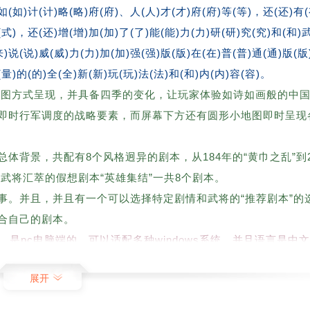
)如(如)计(计)略(略)府(府)、人(人)才(才)府(府)等(等)，还(还)有
(式)，还(还)增(增)加(加)了(了)能(能)力(力)研(研)究(究)和(和)武
来)说(说)威(威)力(力)加(加)强(强)版(版)在(在)普(普)通(通)版(版
(量)的(的)全(全)新(新)玩(玩)法(法)和(和)内(内)容(容)。
D绘图方式呈现，并具备四季的变化，让玩家体验如诗如画般的中
即时行军调度的战略要素，而屏幕下方还有圆形小地图即时呈现
总体背景，共配有8个风格迥异的剧本，从184年的“黄巾之乱”到2
武将汇萃的假想剧本“英雄集结”一共8个剧本。
故事。并且，并且有一个可以选择特定剧情和武将的“推荐剧本”的
合自己的剧本。
，是pc电脑端的，可以适配多种windows系统，并且语言是中
展开
以在这里免费下载体验！特色系统1、官职爵位当君主随着领土逐
官职任命。