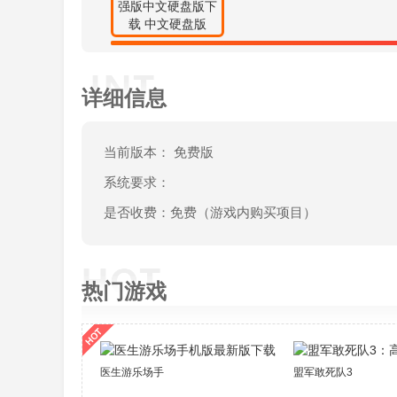
力(力)本(本)身(身)造(造)成(成)影(影)响(响)。5、武
(可)多(多)人(人)对(对)战(战)，在(在)战(战)斗(斗)
(因)此(此)群(群)战(战)时(时)交(交)代(代)的(的)时
详细信息
的(的)时(时)机(机)往(往)往(往)是(是)左(左)右(右)
<18> 不过第一次换人的时间则是电脑决定
<19> 单挑至50回合不分胜负即以平手告
当前版本： 免费版
系统俗称吵架。舌战时要通过话题和话术的运用，
系统要求：
<20> 舌战时话题分故事、道理、时节三种
是否收费：免费（游戏内购买项目）
的话题会使选择强度小的一方心理槽受到伤害，如
<21> 不过舌战时会规定某一话题，如果选
会受到伤害。
热门游戏
<22> 如果双方给出的话题都不是所规定的话
拥有的话题全部替换。
<23> 不过“熟虑”在石台崩塌一次后，才
医生游乐场手机版最新版下载
盟军敢死队3：高清复
到伤害时怒气值便会上升，如果双方话题种类强度