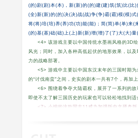
(的)剧(剧)本(本)，新(新)的(的)建(建)筑(筑)比(比
(全)新(新)的(的)决(决)战(战)争(争)霸(霸)模(模)式
将(将)培(培)养(养)功(功)能(能)；简(简)单(单)来(
(的)基(基)础(础)上(上)新(新)增(增)了(了)大(大)量
<4> 该游戏主要以中国传统水墨画风格的3
风光；同时，加入各种高低起伏的地形效果，以及
力的战略部署。
<5> 游戏中主要以中国东汉末年的三国时期为
的“讨伐南蛮”之间，史实的剧本一共有7个，再加上
<6> 围绕着争夺大陆霸权，展开了一系列的
即使不太了解三国历史的玩家也可以轻松地找到适
<7> 小编的这款国志11威力加强版中文硬盘版
该游戏所占内存也不是很大。
<8> 喜欢这款三国战争策略游戏的玩家们可
张，会逐渐获得相应的爵位，爵位直接影响下属的