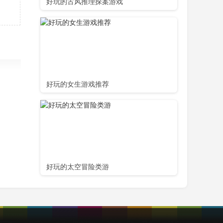
好玩的古风推理探案游戏
站下载
们可以
接下
心得
好玩的女生游戏推荐
如A，
还(还)
打(打)
好玩的太空冒险类游
刺，