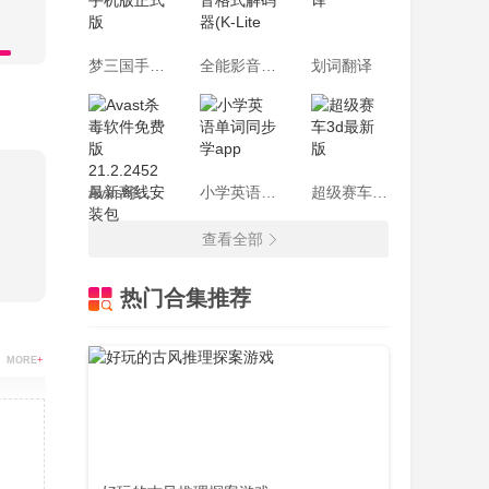
)可
)，因
梦三国手机版正式版
全能影音格式解码器(K-Lite
划词翻译
(代)
、舌战
Avast杀毒软件免费版 21.2.2452最新离线安装包
小学英语单词同步学app
超级赛车3d最新版
。
查看全部
强度大
热门合集推荐
，仍然
MORE
+
令将所
理槽收
。