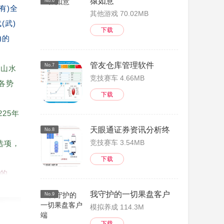
猿如意
No.6
(有)全
其他游戏 70.02MB
(武)
下载
)的
管友仓库管理软件
No.7
国山水
竞技赛车 4.66MB
各势
下载
25年
天眼通证券资讯分析终端
No.8
竞技赛车 3.54MB
选项，
下载
文的，
我守护的一切果盘客户端
No.9
渐扩
模拟养成 114.3M
下载