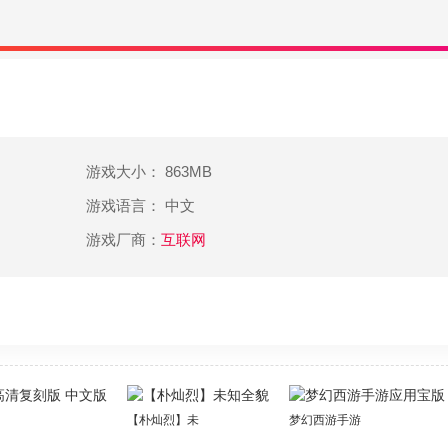
(武)将(将)单(单)挑(挑)三(三)国(国)志(志)11的(的)单(单)挑(挑
中(中)可(可)通(通)过(过)指(指)令(令)“交(交)代(代)”换(换)人(人
(时)机(机)也(也)很(很)重(重)要(要)，掌(掌)握(握)好(好)交(交)代
胜(胜)负(负)的(的)关(关)键(键)。
的，与武将关系有关，总之武将关系越好换人时间越快。
终。单挑时，可选择攻击重视、防御重视、斗志重视和一发重视。6
游戏大小： 863MB
将对方的心理槽降至0即为获胜，如果己方心理槽降至0即为失败
游戏语言： 中文
，每种又分大、中、小三种强度，毋庸置疑，大>；中>；小，选择
游戏厂商：
互联网
强度相同则双方都不会受到伤害。
择的话题并非所给定话题，那么即使话题强度胜于对方也无济于事
题，则仍按照大>；中>；小的规律决胜。玩家可以通过“熟虑”指
可以使用一次。舌战时，心理槽旁边的圆形计量表是怒气值，每当心
刻版 中文版
【朴灿烈】未知全貌
梦幻西游手游应用宝版
相同，双方怒气都会上升，另外一些特殊的话术也会使怒气上升