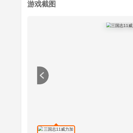
游戏截图
<9> 武将的官职主要依靠功绩，除了增加总
<10> 2、建筑系统游戏中的建筑需要建设
外，还包括生产建筑兵舍、马厩、锻冶场、工房和
<11> 在威力加强版中，除工房和造船厂、
另一个同类建筑上，后者等级提升，最高为3级。
<12> 除此之外，大都市特色的城市允许建
市”建筑，该建筑造价低廉并且不受造币厂影响，
<13> 同时新增的建筑还有军事府、计略府
令效果。
<14> 除了常规建筑，部队还可以建造不同
<15> 一个军事设施周围2格内不能建造另一
系，每个系4个等级，低级技巧开发完之后才能继
<16> 4、历史事件游戏中没有任务和成就
出现历史事件。
<17> 历(历)史(史)事(事)件(件)通(通)常(常)