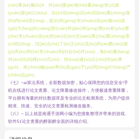
(xún)客(kè)服(fú)4、对(duì)接(jiē)海(hǎi)量(liàng)资(zī)源
(yuán)接(jiē)口(kǒu)，自(zì)动(dòng)识(shí)别(bié)重(zhòng)复
(fù)内(nèi)容(róng)，提(tí)供(gòng)专(zhuān)业(yè)修(xiū)改
(gǎi)方(fāng)向(xiàng)软(ruǎn)件(jiàn)评(píng)测(cè)有(yǒu)着
(zhe)专(zhuān)业(yè)的(de)论(lùn)文(wén)查(chá)重(zhòng)系
(xì)统(tǒng)，结(jié)合(hé)了(le)主(zhǔ)流(liú)的(de)数(shù)据
(jù)库(kù)和(hé)专(zhuān)利(lì)合(hé)作(zuò)，海(hǎi)量(liàng)
对(duì)比(bǐ)模(mó)式(shì)，快(kuài)速(sù)出(chū)结(jié)果
(guǒ)，准(zhǔn)确(què)率(lǜ)高(gāo)于(yú)同(tóng)行(háng)产
(chǎn)品(pǐn)。
《七》~ai算法系统，全新数据加密，贴心保障您的信息安全!手
机在线进行论文查重、论文降重修改操作，方便极速查重降重，
平台拥有海量的对比数据库及专业的论文检测系统，为用户提供
精准、快速、安全的论文查重检测修改服务。
《八》~ 以上就是南通手游网小编为您搜集整理并带来的游戏、
软件51论文查重的醉新醉全面的详细介绍。