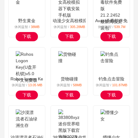
野生黄金
动漫少女高校模拟器下载安装手机版
Avast杀毒软件免费版 
休闲益智 /
38MB
休闲益智 /
305.28MB
休闲益智 /
539.7M
下载
下载
下载
Rohos Logon Key(U盘开机锁)v5.0中文免费版
货物碰撞
钓鱼点击冒险
休闲益智 /
13.05 MB
休闲益智 /
58MB
休闲益智 /
101.87MB
下载
下载
下载
沙漠漂流者石油绿洲生存
383808xyz迷你世界暗黑版下载官方版2023
懵懂少女