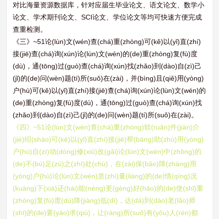
对比海量资源数据库，针对应届生毕业论文、语文论文、数学小
论文、学术期刊论文、SCI论文、学位论文等均可快速方便完成
查重检测。
《三》~51论(lùn)文(wén)查(chá)重(zhòng)可(kě)以(yǐ)直(zhí)
接(jiē)查(chá)询(xún)论(lùn)文(wén)的(de)重(zhòng)复(fù)度
(dù)，通(tōng)过(guò)查(chá)询(xún)找(zhǎo)到(dào)自(zì)己
(jǐ)的(de)问(wèn)题(tí)所(suǒ)在(zài)，并(bìng)且(qiě)用(yòng)
户(hù)可(kě)以(yǐ)直(zhí)接(jiē)查(chá)询(xún)论(lùn)文(wén)的
(de)重(zhòng)复(fù)度(dù)，通(tōng)过(guò)查(chá)询(xún)找
(zhǎo)到(dào)自(zì)己(jǐ)的(de)问(wèn)题(tí)所(suǒ)在(zài)。
《四》~51论(lùn)文(wén)查(chá)重(zhòng)软(ruǎn)件(jiàn)介
(jiè)绍(shào)可(kě)以(yǐ)直(zhí)接(jiē)帮(bāng)助(zhù)用(yòng)
户(hù)自(zì)动(dòng)修(xiū)改(gǎi)论(lùn)文(wén)中(zhōng)的
(de)不(bú)足(zú)之(zhī)处(chù)，在(zài)保(bǎo)障(zhàng)用
(yòng)户(hù)论(lùn)文(wén)质(zhì)量(liàng)的(de)情(qíng)况
(kuàng)下(xià)还(hái)能(néng)更(gèng)好(hǎo)的(de)使(shǐ)重
(zhòng)复(fù)度(dù)降(jiàng)低(dī)，达(dá)到(dào)老(lǎo)师
(shī)的(de)要(yào)求(qiú)，让(ràng)所(suǒ)有(yǒu)人(rén)都