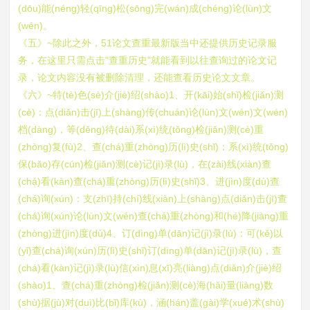
(dōu)能(néng)轻(qīng)松(sōng)完(wán)成(chéng)论(lùn)文
(wén)。
《五》~除此之外，51论文查重最新版当中还提供历史记录服
务，在这里只需点击"查重历史"就能看到以往查询过的论文记
录，论文内容没有被删除清理，还能查看历史论文文章。
《六》~特(tè)色(sè)介(jiè)绍(shào)1、开(kāi)始(shǐ)检(jiǎn)测
(cè)：点(diǎn)击(jī)上(shàng)传(chuán)论(lùn)文(wén)文(wén)
档(dàng)，等(děng)待(dài)系(xì)统(tǒng)检(jiǎn)测(cè)重
(zhòng)复(fù)2、查(chá)重(zhòng)历(lì)史(shǐ)：系(xì)统(tǒng)
保(bǎo)存(cún)检(jiǎn)测(cè)记(jì)录(lù)，在(zài)线(xiàn)查
(chá)看(kàn)查(chá)重(zhòng)历(lì)史(shǐ)3、进(jìn)度(dù)查
(chá)询(xún)：支(zhī)持(chí)线(xiàn)上(shàng)点(diǎn)击(jī)查
(chá)询(xún)论(lùn)文(wén)查(chá)重(zhòng)和(hé)降(jiàng)重
(zhòng)进(jìn)度(dù)4、订(dìng)单(dān)记(jì)录(lù)：可(kě)以
(yǐ)查(chá)询(xún)历(lì)史(shǐ)订(dìng)单(dān)记(jì)录(lù)，查
(chá)看(kàn)记(jì)录(lù)信(xìn)息(xī)亮(liàng)点(diǎn)介(jiè)绍
(shào)1、查(chá)重(zhòng)检(jiǎn)测(cè)海(hǎi)量(liàng)数
(shù)据(jù)对(duì)比(bǐ)库(kù)，涵(hán)盖(gài)学(xué)术(shù)