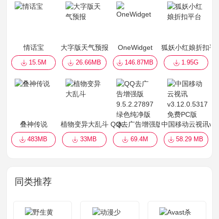
情话宝
大字版天气预报
OneWidget
狐妖小红娘折扣平
15.5M
26.66MB
146.87MB
1.95G
叠神传说
植物变异大乱斗
QQ去广告增强版 9.5.2.27897绿
中国移动云视讯v3.1
483MB
33MB
69.4M
58.29 MB
同类推荐