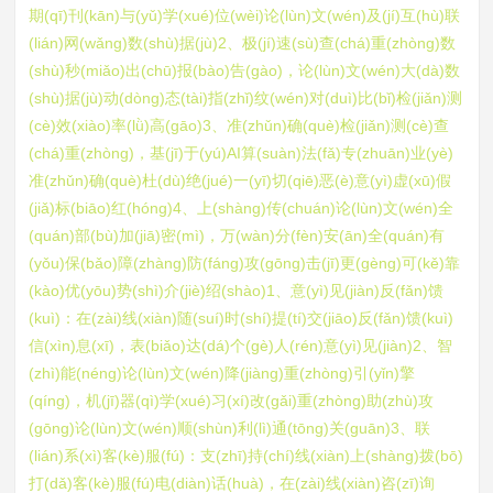
期(qī)刊(kān)与(yǔ)学(xué)位(wèi)论(lùn)文(wén)及(jí)互(hù)联
(lián)网(wǎng)数(shù)据(jù)2、极(jí)速(sù)查(chá)重(zhòng)数
(shù)秒(miǎo)出(chū)报(bào)告(gào)，论(lùn)文(wén)大(dà)数
(shù)据(jù)动(dòng)态(tài)指(zhǐ)纹(wén)对(duì)比(bǐ)检(jiǎn)测
(cè)效(xiào)率(lǜ)高(gāo)3、准(zhǔn)确(què)检(jiǎn)测(cè)查
(chá)重(zhòng)，基(jī)于(yú)AI算(suàn)法(fǎ)专(zhuān)业(yè)
准(zhǔn)确(què)杜(dù)绝(jué)一(yī)切(qiē)恶(è)意(yì)虚(xū)假
(jiǎ)标(biāo)红(hóng)4、上(shàng)传(chuán)论(lùn)文(wén)全
(quán)部(bù)加(jiā)密(mì)，万(wàn)分(fèn)安(ān)全(quán)有
(yǒu)保(bǎo)障(zhàng)防(fáng)攻(gōng)击(jī)更(gèng)可(kě)靠
(kào)优(yōu)势(shì)介(jiè)绍(shào)1、意(yì)见(jiàn)反(fǎn)馈
(kuì)：在(zài)线(xiàn)随(suí)时(shí)提(tí)交(jiāo)反(fǎn)馈(kuì)
信(xìn)息(xī)，表(biǎo)达(dá)个(gè)人(rén)意(yì)见(jiàn)2、智
(zhì)能(néng)论(lùn)文(wén)降(jiàng)重(zhòng)引(yǐn)擎
(qíng)，机(jī)器(qì)学(xué)习(xí)改(gǎi)重(zhòng)助(zhù)攻
(gōng)论(lùn)文(wén)顺(shùn)利(lì)通(tōng)关(guān)3、联
(lián)系(xì)客(kè)服(fú)：支(zhī)持(chí)线(xiàn)上(shàng)拨(bō)
打(dǎ)客(kè)服(fú)电(diàn)话(huà)，在(zài)线(xiàn)咨(zī)询