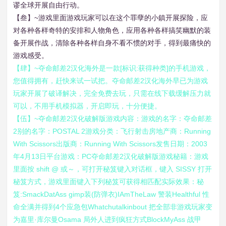
谬全球开展自由行动。
【叁】~游戏里面游戏玩家可以在这个罪孽的小鎮开展探险，应
对各种各样奇特的安排和人物角色，应用各种各样搞笑幽默的装
备开展作战，清除各种各样自身不看不惯的对手，得到最痛快的
游戏感受。
【肆】~夺命邮差2汉化海外是一款[标识:获得种类]的手机游戏，
您值得拥有，赶快来试一试把。夺命邮差2汉化海外早已为游戏
玩家开展了破译解决，完全免费去玩，只需在线下载缓解压力就
可以，不用手机模拟器，开启即玩，十分便捷。
【伍】~夺命邮差2汉化破解版游戏内容：游戏的名字：夺命邮差
2别的名字：POSTAL 2游戏分类：飞行射击房地产商：Running
With Scissors出版商：Running With Scissors发售日期：2003
年4月13日平台游戏：PC夺命邮差2汉化破解版游戏秘籍：游戏
里面按 shift @ 或～，可打开秘笈键入对话框，键入 SISSY 打开
秘笈方式，游戏里面键入下列秘笈可获得相匹配实际效果：秘
笈:SmackDatAss gimp装(防弹衣)IAmTheLaw 警装Healthful 性
命全满并得到4个应急包Whatchutalkinbout 把全部非游戏玩家变
为嘉里·库尔曼Osama 局外人进到疯狂方式BlockMyAss 战甲