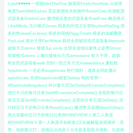
LotsA♥♥♥♥♥ 一群猫IAmTheOne 猫薄荷FireInYourHole 火箭弹
角度SwimWithFishes 雷达探测有关的物件RockinCats 给猫配置
武器装备DokkinCats 撤消猫反复的武器装备IFeelFree 幽灵模式
LikeABirdy 飞行模式Jones 很多的环境卫生管BoyAndHisDog 很
多的狗JewsForJesus 很多的现钱PiggyTreats 很多的油腻圈饼
PayLoad 填补子弹PacNHeat 获得全部破坏性武器装备Alamode
超级方式slomo 慢镜头p sonly 全部非游戏玩家终止姿势Ghost
穿墙模式slomo 1 撤出慢镜头方式iamsolame 较大子弹，超级，
和全部武器装备walk 回到一切正常方式nowwedance 重机枪
headshots 一击必杀boppincats 枪打猫时，遗体会四处溅出
splodincats 关掉boppincats秘笈Setday 時间变周一
Whatchutalkingabout 科尔曼方式SetTodaysErrandsComplete()
进行今日的每日任务SetAllErrandsUnComplete() 全部的每日任
务没完成SetAllErrandsComplete() 全部的任务完成SetDay() 进
行特定日子的每日任务ResetCops() 撤消警员追捕WarpToDay()
再次加载特定日子的每日任务BEHINDVIEW 1 第三人角度
BEHINDVIEW 0 第一人角度夺命邮差2汉化破解版游戏测评：优
势：地形图大打，游戏玩法內容十分丰富多彩防卡体制，当游戏