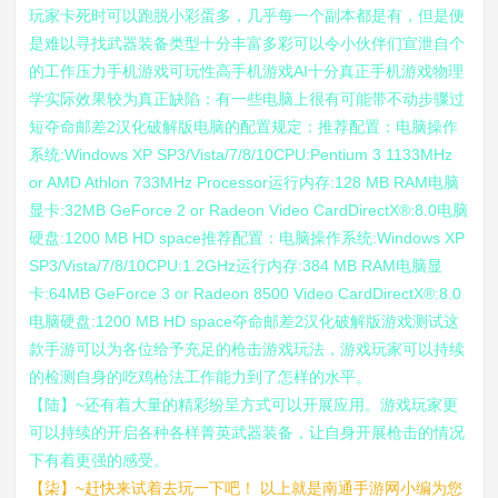
玩家卡死时可以跑脱小彩蛋多，几乎每一个副本都是有，但是便
是难以寻找武器装备类型十分丰富多彩可以令小伙伴们宣泄自个
的工作压力手机游戏可玩性高手机游戏AI十分真正手机游戏物理
学实际效果较为真正缺陷：有一些电脑上很有可能带不动步骤过
短夺命邮差2汉化破解版电脑的配置规定：推荐配置：电脑操作
系统:Windows XP SP3/Vista/7/8/10CPU:Pentium 3 1133MHz
or AMD Athlon 733MHz Processor运行内存:128 MB RAM电脑
显卡:32MB GeForce 2 or Radeon Video CardDirectX®:8.0电脑
硬盘:1200 MB HD space推荐配置：电脑操作系统:Windows XP
SP3/Vista/7/8/10CPU:1.2GHz运行内存:384 MB RAM电脑显
卡:64MB GeForce 3 or Radeon 8500 Video CardDirectX®:8.0
电脑硬盘:1200 MB HD space夺命邮差2汉化破解版游戏测试这
款手游可以为各位给予充足的枪击游戏玩法，游戏玩家可以持续
的检测自身的吃鸡枪法工作能力到了怎样的水平。
【陆】~还有着大量的精彩纷呈方式可以开展应用。游戏玩家更
可以持续的开启各种各样菁英武器装备，让自身开展枪击的情况
下有着更强的感受。
【柒】~赶快来试着去玩一下吧！ 以上就是南通手游网小编为您