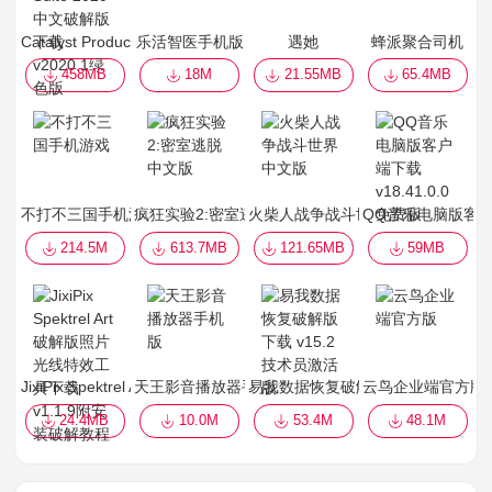
Catalyst Production Suite 2020中文破解版下载 v2020.1绿色版
乐活智医手机版
遇她
蜂派聚合司机
458MB
18M
21.55MB
65.4MB
不打不三国手机游戏
疯狂实验2:密室逃脱 中文版
火柴人战争战斗世界中文版
QQ音乐电脑版客户端下
214.5M
613.7MB
121.65MB
59MB
JixiPix Spektrel Art破解版照片光线特效工具下载 v1.1.9附安装破解
天王影音播放器手机版
易我数据恢复破解版下载 v15.2技
云鸟企业端官方版
24.4MB
10.0M
53.4M
48.1M