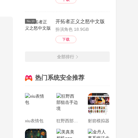
)觉
样)呢
开拓者正义之怒中文版
No.10
(游)
扮演角色 18.9GB
下载
全部排行
热门系统安全推荐
xiu表情包
狂野西部狙击手边境
射箭模拟器