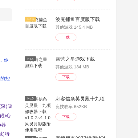
波克捕鱼百度版下载
No.3
其他游戏 145.4 MB
下载
露营之星游戏下载
，你
No.4
其他游戏 184 MB
下载
观的控
刺客信条英灵殿十九项修改器下载 v1.0.
No.5
(深)吸
竞技赛车 652KB
(靶)心
下载
)器
械)特