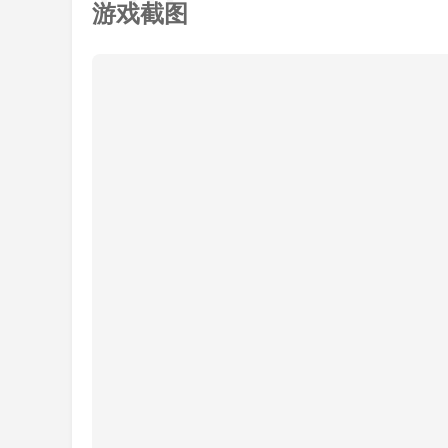
游戏截图
射(射)箭(箭)模(模)拟(拟)器(器)的(的)醉(醉)新(新
(觉)得(得)小(小)编(编)为(为)各(各)位(位)带(带)来
(呢)？相(相)关(关)攻(攻)略(略)请(请)继(继)续(续)
网(网)吧(吧)。