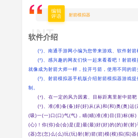
编辑
射箭模拟器
评语
软件介绍
(¹)、南通手游网小编为您带来游戏、软件射
(²)、感兴趣的网友们快一起来看看吧！射箭
就像成为射箭大师一样，拉开弓箭，使用不同的箭
(³)、射箭模拟器手机版介绍射箭模拟器游戏
制。
(⁴)、在一定的风力因素、目标距离里射中箭
(⁵)、准(准)备(备)好(好)从(从)和(和)奥(奥)运
(吸)一(一)口(口)气(气)，瞄(瞄)准(准)目(目)标(标
(心)！你(你)会(会)是(是)最(最)好(好)的(的)射(射
(器)怎(怎)么(么)玩(玩)射(射)箭(箭)模(模)拟(拟)器