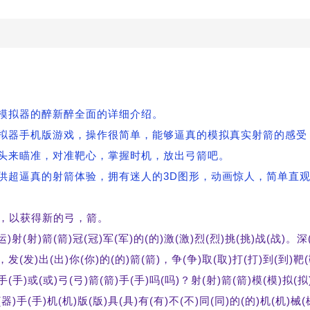
箭模拟器的醉新醉全面的详细介绍。
模拟器手机版游戏，操作很简单，能够逼真的模拟真实射箭的感受
头来瞄准，对准靶心，掌握时机，放出弓箭吧。
提供超逼真的射箭体验，拥有迷人的3D图形，动画惊人，简单直
靶，以获得新的弓，箭。
(运)射(射)箭(箭)冠(冠)军(军)的(的)激(激)烈(烈)挑(挑)战(战)。深
)，发(发)出(出)你(你)的(的)箭(箭)，争(争)取(取)打(打)到(到)靶
)手(手)或(或)弓(弓)箭(箭)手(手)吗(吗)？射(射)箭(箭)模(模)拟(拟
(器)手(手)机(机)版(版)具(具)有(有)不(不)同(同)的(的)机(机)械(