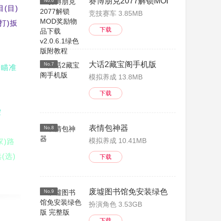
赛博朋克2077解锁MOD奖励物品下载 v
No.6
目(目)
竞技赛车 3.85MB
(打)扳
下载
大话2藏宝阁手机版
No.7
箭瞄准
模拟养成 13.8MB
下载
控
表情包神器
No.8
模拟养成 10.41MB
家)路
(选)
下载
废墟图书馆免安装绿色版 完整版
No.9
)手
扮演角色 3.53GB
(件)
下载