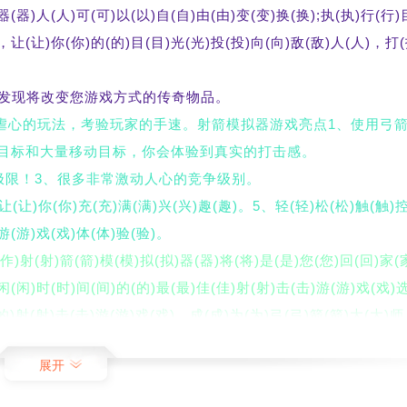
器(器)人(人)可(可)以(以)自(自)由(由)变(变)换(换);执(执)行(行)
)，让(让)你(你)的(的)目(目)光(光)投(投)向(向)敌(敌)人(人)，打
，发现将改变您游戏方式的传奇物品。
级虐心的玩法，考验玩家的手速。射箭模拟器游戏亮点1、使用弓
目标和大量移动目标，你会体验到真实的打击感。
破极限！3、很多非常激动人心的竞争级别。
)让(让)你(你)充(充)满(满)兴(兴)趣(趣)。5、轻(轻)松(松)触(触)
游(游)戏(戏)体(体)验(验)。
(作)射(射)箭(箭)模(模)拟(拟)器(器)将(将)是(是)您(您)回(回)家(
闲(闲)时(时)间(间)的(的)最(最)佳(佳)射(射)击(击)游(游)戏(戏)选
的)射(射)击(击)游(游)戏(戏)，成(成)为(为)弓(弓)箭(箭)大(大)师
)的(的)参(参)加(加)了(了)运(运)动(动)会(会)。
展开
)射(射)箭(箭)大(大)师(师)！以(以)上(上)就(就)是(是)南(南)通(通
(集)整(整)理(理)并(并)带(带)来(来)的(的)游(游)戏(戏)、软(软)件