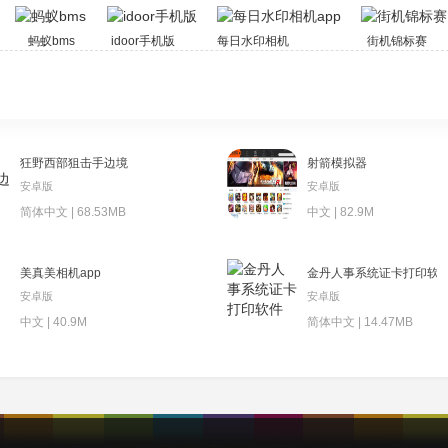
蚂蚁bms
idoor手机版
每日水印相机app
街机锦标赛
狂野西部狙击手边境
射箭模拟器
安卓版
安卓版
简体中文 | 68.53MB
中文 | 82.9M
美真美相机app
金丹人事系统证卡打印软
安卓版
安卓版
中文 | 40.9M
简体中文 | 14.47MB