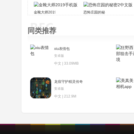
金靴大师2019手机版
恐怖庄园的秘密2中文版
同类推荐
xiu表情包
安卓版
中文 | 33.09MB
龙痕守护精灵传奇
安卓版
中文 | 212.9M