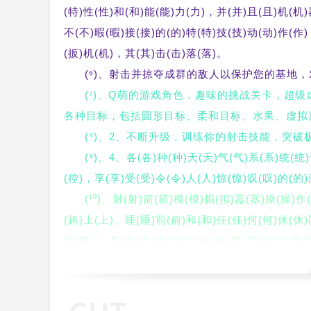
(特)性(性)和(和)能(能)力(力)，并(并)且(且)机(机)
不(不)暇(暇)接(接)的(的)特(特)技(技)动(动)作(作
(扳)机(机)，其(其)击(击)落(落)。
(⁶)、射击并掠夺成群的敌人以保护您的基地
(⁷)、Q萌的游戏角色，趣味的挑战关卡，超
各种目标，包括圆形目标、柔和目标、水果、虚拟
(⁸)、2、不断升级，训练你的射击技能，突
(⁹)、4、各(各)种(种)天(天)气(气)系(系)统(统
(控)，享(享)受(受)令(令)人(人)惊(惊)叹(叹)的(的)
(¹⁰)、射(射)箭(箭)模(模)拟(拟)器(器)操(操)作
(路)上(上)、睡(睡)前(前)和(和)任(任)何(何)休(休)
择(择)！ 有(有)史(史)以(以)来(来)最(最)好(好)的(
(师)！ 让(让)你(你)感(感)觉(觉)自(自)己(己)真(真
(¹¹)、来(来)吧(吧)，努(努)力(力)成(成)为(为
(手)游(游)网(网)小(小)编(编)为(为)您(您)搜(搜)集