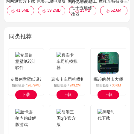
内网通官方下载 v3.4.3045 破解版
完美志愿电脑版 v7.1.8 最新免费版
鬼谷八荒辅助工具绿色版下载 v0.8
摩托车特技赛车官
41.5MB
39.2MB
23MB
52.6M
同类推荐
专属创意壁纸设计软件
真实卡车司机模拟器
崛起的射击大师
拍照摄影 /
26.79MB
拍照摄影 /
249.2M
拍照摄影 /
36.0M
下载
下载
下载