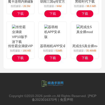
魔卡连萌内购破解版游戏
胡闹三国q传官方版
黑暗时代下载
拍照摄影 /
26.5M
拍照摄影 /
94M
拍照摄影 /
98.6 MB
下载
下载
下载
传世霸业满级VIP10版手游下载
荔萌相机APP安卓版
死或生5真全裸mod
拍照摄影 /
166 KB
拍照摄影 /
51MB
拍照摄影 /
35.46MB
下载
下载
下载
Copyright ©2010-
2026 jsntih.cn.All Rights Reserved.
沪ICP
备2023016370号
|
免责声明