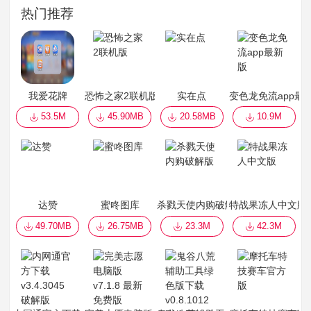
热门推荐
我爱花牌
恐怖之家2联机版
实在点
变色龙免流app最
53.5M
45.90MB
20.58MB
10.9M
达赞
蜜咚图库
杀戮天使内购破解版
特战果冻人中文版
49.70MB
26.75MB
23.3M
42.3M