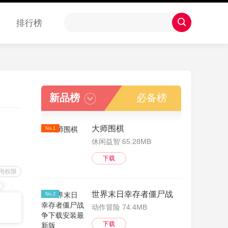
排行榜
新品榜
必备榜
大师围棋
No.1
休闲益智 65.28MB
下载
用权限
世界末日幸存者僵尸战争下载安装最
No.2
动作冒险 74.4MB
下载