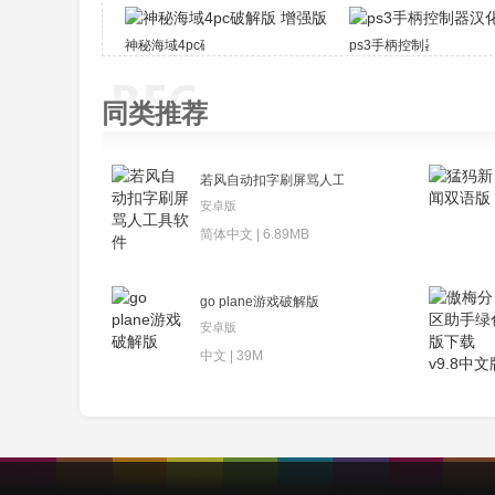
神秘海域4pc破解版 增强版
ps3手柄控制器汉化中文
同类推荐
若风自动扣字刷屏骂人工具软件
安卓版
简体中文 | 6.89MB
go plane游戏破解版
安卓版
中文 | 39M