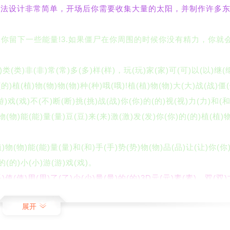
游戏玩法设计非常简单，开场后你需要收集大量的太阳，并制作许多
确保你留下一些能量!3.如果僵尸在你周围的时候你没有精力，你就
种)类(类)非(非)常(常)多(多)样(样)，玩(玩)家(家)可(可)以(以)继(
(的)植(植)物(物)物(物)种(种)哦(哦)!植(植)物(物)大(大)战(战)僵
(游)戏(戏)不(不)断(断)挑(挑)战(战)你(你)的(的)视(视)力(力)和(
物(物)能(能)量(量)豆(豆)来(来)激(激)发(发)你(你)的(的)植(植)物
植)物(物)能(能)量(量)和(和)手(手)势(势)物(物)品(品)让(让)你(你
的(的)小(小)游(游)戏(戏)。
乎)使(使)用(用)了(了)少(少)量(量)的(的)3D元(元)素(素)，双(双)
了(了)很(很)多(多)。4. 你(你)可(可)以(以)使(使)用(用)植(植)物
展开
(植)物(物)来(来)攻(攻)击(击)僵(僵)尸(尸)并(并)获(获)胜(胜)。
可以种很多向日葵，并不断产生大量的阳光，这样你就可以有更多的