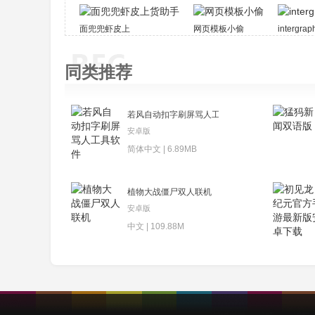
面兜兜虾皮上货助手
网页模板小偷
interg
同类推荐
若风自动扣字刷屏骂人工具软件
安卓版
简体中文 | 6.89MB
植物大战僵尸双人联机
安卓版
中文 | 109.88M