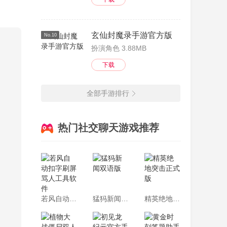
都可
详细介
玄仙封魔录手游官方版
No.10
扮演角色 3.88MB
下载
全部手游排行
热门社交聊天游戏推荐
若风自动扣字刷屏骂人工具软件
猛犸新闻双语版
精英绝地突击正式版