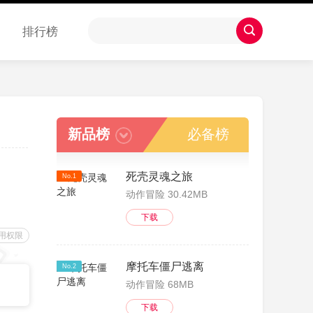
排行榜
新品榜
必备榜
死壳灵魂之旅
No.1
动作冒险 30.42MB
下载
用权限
摩托车僵尸逃离
No.2
动作冒险 68MB
下载