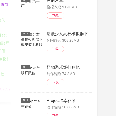
废旧汽车厂
No.6
东西放
模拟养成 91.46MB
下载
会失
动漫少女高校模拟器下载安装手机版
No.7
继)续
休闲益智 305.28MB
(僵)尸
下载
和)智
(物)
怪物游乐场打败他
No.8
动作冒险 74.8MB
)娱
下载
方(方)
(物)能
Project X幸存者
No.9
动作冒险 167.86MB
种植资
下载