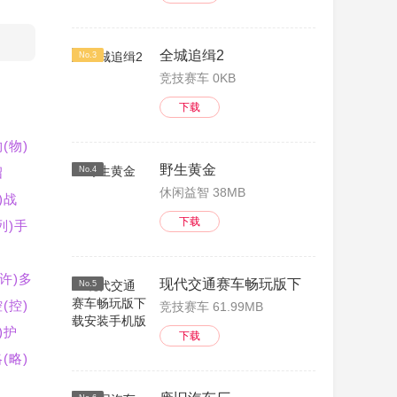
全城追缉2
No.3
竞技赛车 0KB
下载
(物)
野生黄金
绍
No.4
休闲益智 38MB
)战
下载
列)手
(许)多
现代交通赛车畅玩版下载安装手机版
No.5
(控)
竞技赛车 61.99MB
)护
下载
(略)