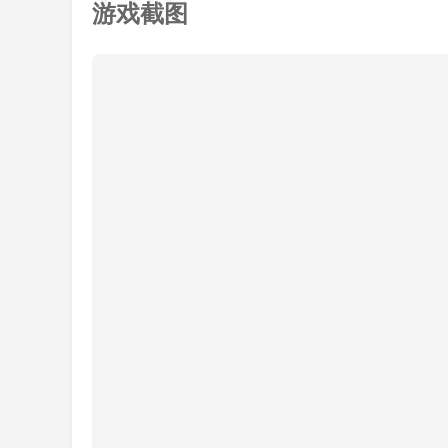
游戏截图
本哦!有很多僵尸入侵你的家，你需要保护你的植物
以试一试哦！ 以上就是南通手游网小编为您搜集
绍。
【IX】.大家觉得小编为各位带来的游戏软件