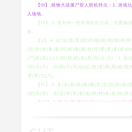
【III】.植物大战僵尸双人联机特点：1. 
入场地。
【IV】.2. 首先种一些有用的向日葵，但要
败。
【V】.4. 这(这)里(里)的(的)植(植)物(物)种(
(续)收(收)集(集)和(和)建(建)造(造)更(更)多(多)的
(尸)双(双)人(人)联(联)机(机)亮(亮)点(点)：1. 游
(智)力(力)，你(你)可(可)以(以)使(使)用(用)植(植)
潜(潜)力(力)。
【VI】.2. 全(全)新(新)概(概)念(念)的(的)植(
(娱)乐(乐)，还(还)有(有)各(各)种(种)各(各)样(样)
【VII】.3.场(场)景(景)设(设)计(计)似(似)乎(
的(的)攻(攻)击(击)效(效)果(果)也(也)丰(丰)富(富)
(能)量(量)豆(豆)来(来)激(激)活(活)新(新)的(的)植
【VIII】.植物大战僵尸双人联机评测：你